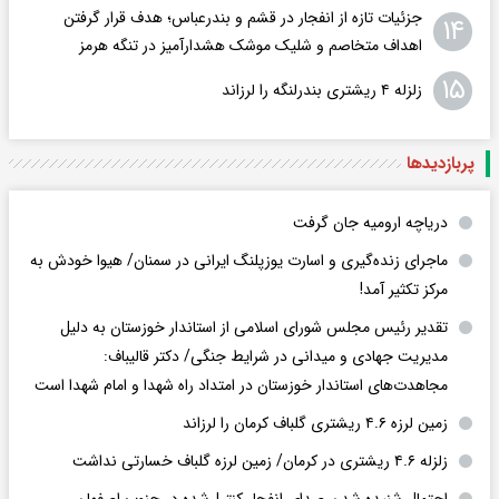
جزئیات تازه از انفجار در قشم و بندرعباس؛ هدف قرار گرفتن
۱۴
اهداف متخاصم و شلیک موشک هشدارآمیز در تنگه هرمز
۱۵
زلزله ۴ ریشتری بندرلنگه را لرزاند
پربازدید‌ها
دریاچه ارومیه جان گرفت
ماجرای زنده‌گیری و اسارت یوزپلنگ ایرانی در سمنان/ هیوا خودش به
مرکز تکثیر آمد!
تقدیر رئیس مجلس شورای اسلامی از استاندار خوزستان به دلیل
مدیریت جهادی و میدانی در شرایط جنگی/ دکتر قالیباف:
مجاهدت‌های استاندار خوزستان در امتداد راه شهدا و امام شهدا است
زمین لرزه ۴.۶ ریشتری گلباف کرمان را لرزاند
زلزله ۴.۶ ریشتری در کرمان/ زمین لرزه گلباف خسارتی نداشت
احتمال شنیده شدن صدای انفجار کنترل‌شده در جنوب اصفهان