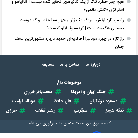
هیچ چیز خطرناک‌تر از یک نتانیاهوی تحقیر شده نیست | نتانیاهو و
استراتژی «تنش دائمی»
رئیس تازه ارتش آمریکا؛ یک ژنرال چهار ستاره تندرو که دوست
صمیمی هگست است | کریستوفر لانو کیست؟
راز تازه در چهره مونالیزا | فرضیه‌ای جدید درباره مشهورترین لبخند
جهان
درباره ما
تماس با ما
مسابقه
موضوعات داغ
جنگ ایران و آمریکا
محمدباقر خرازی
مسعود پزشکیان
فال حافظ
دونالد ترامپ
تنگه هرمز
سرگرمی
رهبر انقلاب
خرازی
کلیه حقوق این سایت متعلق به
خبرفوری
می‌باشد
طراحی سایت خبری و خبرگزاری آسام