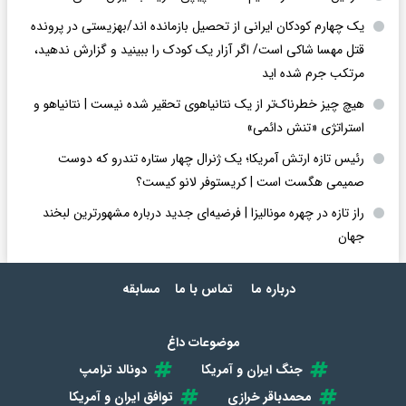
یک چهارم کودکان ایرانی از تحصیل بازمانده اند/بهزیستی در پرونده
قتل مهسا شاکی است/ اگر آزار یک کودک را ببینید و گزارش ندهید،
مرتکب جرم شده اید
هیچ چیز خطرناک‌تر از یک نتانیاهوی تحقیر شده نیست | نتانیاهو و
استراتژی «تنش دائمی»
رئیس تازه ارتش آمریکا؛ یک ژنرال چهار ستاره تندرو که دوست
صمیمی هگست است | کریستوفر لانو کیست؟
راز تازه در چهره مونالیزا | فرضیه‌ای جدید درباره مشهورترین لبخند
جهان
درباره ما
تماس با ما
مسابقه
موضوعات داغ
جنگ ایران و آمریکا
دونالد ترامپ
محمدباقر خرازی
توافق ایران و آمریکا