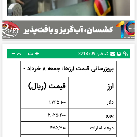
ت
کدخبر:
3218709
ت
بروزرسانی قیمت ارزها: جمعه ۸ خرداد -
ارز
قیمت (ریال)
دلار
۱,۷۴۵,۱۰۰
یورو
۲,۰۲۵,۴۰۰
درهم امارات
۴۷۵,۳۱۰