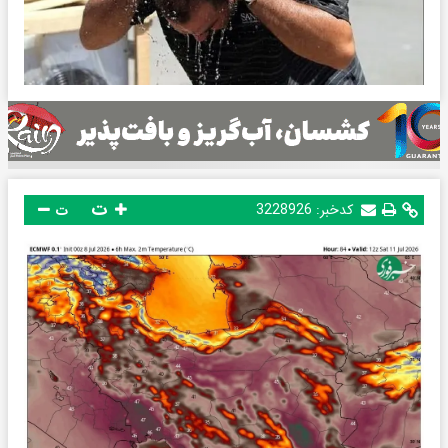
ت
کدخبر:
3228926
ت