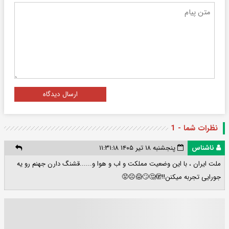
ارسال دیدگاه
نظرات شما - 1
ناشناس
پنجشنبه ۱۸ تیر ۱۴۰۵ ۱۱:۳۱:۱۸
ملت ایران ، با این وضعیت مملکت و اب و هوا و......قشنگ دارن جهنم رو یه
جورایی تجربه میکنن!!🫣🤔🙄😱☹️😡