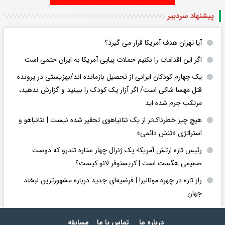
پیشنهاد سردبیر
آیا تهران هدف آمریکا قرار می گیرد؟
اگر این اقدامات را نکنیم حملات پیاپی آمریکا به ایران حتمی است
یک چهارم کودکان ایرانی از تحصیل بازمانده اند/بهزیستی در پرونده
قتل مهسا شاکی است/ اگر آزار یک کودک را ببینید و گزارش ندهید،
مرتکب جرم شده اید
هیچ چیز خطرناک‌تر از یک نتانیاهوی تحقیر شده نیست | نتانیاهو و
استراتژی «تنش دائمی»
رئیس تازه ارتش آمریکا؛ یک ژنرال چهار ستاره تندرو که دوست
صمیمی هگست است | کریستوفر لانو کیست؟
راز تازه در چهره مونالیزا | فرضیه‌ای جدید درباره مشهورترین لبخند
جهان
درباره ما
تماس با ما
مسابقه