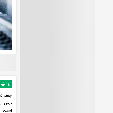
جعفر تش
است، ام