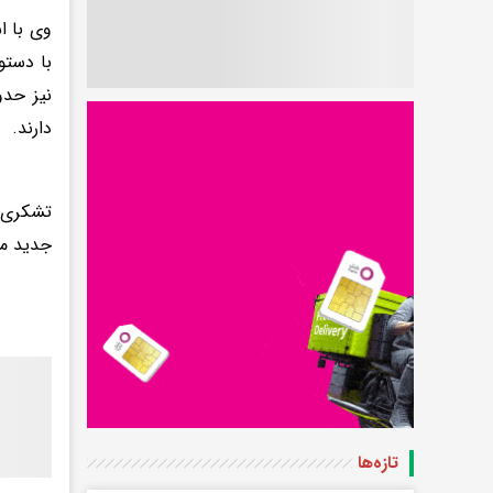
وی با ا
با دستو
دارند.
تشکری ه
جدید مت
تازه‌ها