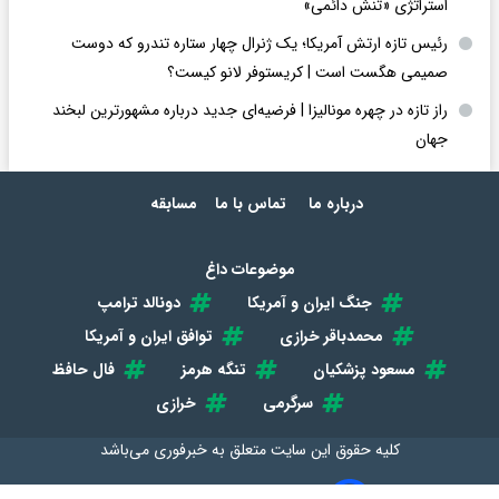
استراتژی «تنش دائمی»
رئیس تازه ارتش آمریکا؛ یک ژنرال چهار ستاره تندرو که دوست
صمیمی هگست است | کریستوفر لانو کیست؟
راز تازه در چهره مونالیزا | فرضیه‌ای جدید درباره مشهورترین لبخند
جهان
درباره ما
تماس با ما
مسابقه
موضوعات داغ
جنگ ایران و آمریکا
دونالد ترامپ
محمدباقر خرازی
توافق ایران و آمریکا
مسعود پزشکیان
تنگه هرمز
فال حافظ
سرگرمی
خرازی
کلیه حقوق این سایت متعلق به
خبرفوری
می‌باشد