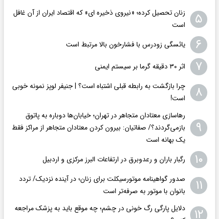
زنان تحصیل کرده؛ «نیروی ذخیره ای» که اقتصاد ایران از آن غافل
۵
است
۶
یائسگی زودرس با فشارخون بالا مرتبط است
۷
اثر ۳۰ دقیقه گرما بر سیستم ایمنی
چرا بازگشت به رابطه قبلی اشتباه است؟ | جنیفر لوپز نمونه خوبی
۸
است!
رهاسازی معتادان متجاهر در تهران؛ خیابان‌ها دوباره به پاتوق
۹
بازمی‌گردند؟/ صفاتیان: بیرون کردن معتادان متجاهر از مراکز فقط
یک بهانه است
۱۰
رگبار باران و رعدوبرق در ارتفاعات البرز مرکزی و اردبیل
صدور گواهینامه موتورسیکلت برای زنان؛ در آینده نزدیک/ تردد
۱۱
بانوان با موتور به‌ صرفه‌تر است
دلایل پارگی رگ خونی در چشم؛ چه موقع باید به پزشک مراجعه
۱۲