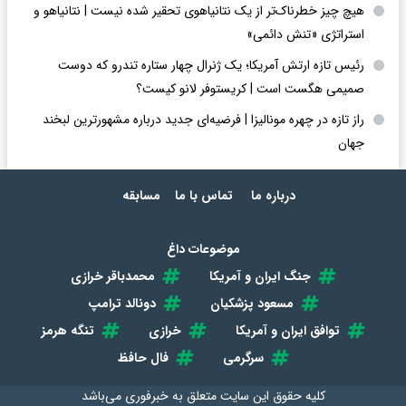
هیچ چیز خطرناک‌تر از یک نتانیاهوی تحقیر شده نیست | نتانیاهو و
استراتژی «تنش دائمی»
رئیس تازه ارتش آمریکا؛ یک ژنرال چهار ستاره تندرو که دوست
صمیمی هگست است | کریستوفر لانو کیست؟
راز تازه در چهره مونالیزا | فرضیه‌ای جدید درباره مشهورترین لبخند
جهان
درباره ما
تماس با ما
مسابقه
موضوعات داغ
جنگ ایران و آمریکا
محمدباقر خرازی
مسعود پزشکیان
دونالد ترامپ
توافق ایران و آمریکا
خرازی
تنگه هرمز
سرگرمی
فال حافظ
کلیه حقوق این سایت متعلق به
خبرفوری
می‌باشد