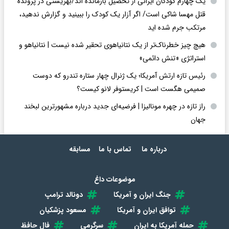
یک چهارم کودکان ایرانی از تحصیل بازمانده اند/بهزیستی در پرونده
قتل مهسا شاکی است/ اگر آزار یک کودک را ببینید و گزارش ندهید،
مرتکب جرم شده اید
هیچ چیز خطرناک‌تر از یک نتانیاهوی تحقیر شده نیست | نتانیاهو و
استراتژی «تنش دائمی»
رئیس تازه ارتش آمریکا؛ یک ژنرال چهار ستاره تندرو که دوست
صمیمی هگست است | کریستوفر لانو کیست؟
راز تازه در چهره مونالیزا | فرضیه‌ای جدید درباره مشهورترین لبخند
جهان
درباره ما
تماس با ما
مسابقه
موضوعات داغ
جنگ ایران و آمریکا
دونالد ترامپ
توافق ایران و آمریکا
مسعود پزشکیان
حمله آمریکا به ایران
سرگرمی
فال حافظ