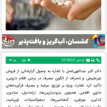
ت
کدخبر:
3219624
ت
دکتر اکبر عبداللهی‌اصل با اشاره به وصول گزارشاتی از فروش
غیرطبیعی و انحراف از الگوی مصرف در برخی اقلام دارویی،
تأکید کرد: نظارت ویژه بر توزیع، عرضه و مصرف فرآورده‌های
حاوی اقلامی همچون بنزودیازپین‌ها، ترامادول، متادون،
کدئین، مورفین، آمفتامین‌ها، دیفنوکسیلات، لوپرامید،
دکسترومتورفان، دیفن‌هیدرامین، استامینوفن کدئین‌دار،