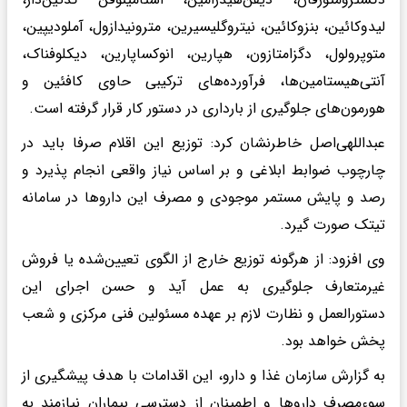
لیدوکائین، بنزوکائین، نیتروگلیسیرین، مترونیدازول، آملودیپین،
متوپرولول، دگزامتازون، هپارین، انوکساپارین، دیکلوفناک،
آنتی‌هیستامین‌ها، فرآورده‌های ترکیبی حاوی کافئین و
هورمون‌های جلوگیری از بارداری در دستور کار قرار گرفته است.
عبداللهی‌اصل خاطرنشان کرد: توزیع این اقلام صرفا باید در
چارچوب ضوابط ابلاغی و بر اساس نیاز واقعی انجام پذیرد و
رصد و پایش مستمر موجودی و مصرف این داروها در سامانه
تیتک صورت گیرد.
وی افزود: از هرگونه توزیع خارج از الگوی تعیین‌شده یا فروش
غیرمتعارف جلوگیری به عمل آید و حسن اجرای این
دستورالعمل و نظارت لازم بر عهده مسئولین فنی مرکزی و شعب
پخش خواهد بود.
به گزارش سازمان غذا و دارو، این اقدامات با هدف پیشگیری از
سوءمصرف داروها و اطمینان از دسترسی بیماران نیازمند به