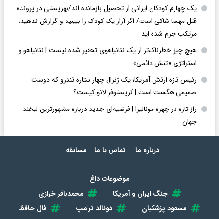
یک چهارم کودکان ایرانی از تحصیل بازمانده اند/بهزیستی در پرونده
قتل مهسا شاکی است/ اگر آزار یک کودک را ببینید و گزارش ندهید،
مرتکب جرم شده اید
هیچ چیز خطرناک‌تر از یک نتانیاهوی تحقیر شده نیست | نتانیاهو و
استراتژی «تنش دائمی»
رئیس تازه ارتش آمریکا؛ یک ژنرال چهار ستاره تندرو که دوست
صمیمی هگست است | کریستوفر لانو کیست؟
راز تازه در چهره مونالیزا | فرضیه‌ای جدید درباره مشهورترین لبخند
جهان
درباره ما
تماس با ما
مسابقه
موضوعات داغ
جنگ ایران و آمریکا
محمدباقر خرازی
مسعود پزشکیان
دونالد ترامپ
فال حافظ