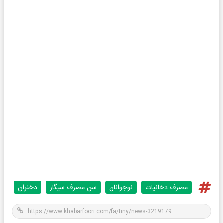
مصرف دخانیات
نوجوانان
سن مصرف سیگار
دخنران