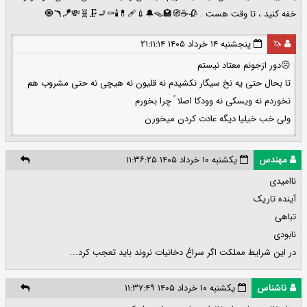
خفه کنید ، تا وقت هست . 🥀☕🧭🏩🪃🪁💸🧬🗜️🚬⚰️🕯️💊🩹💉🔔🪤🧿
🦄
پنجشنبه ۱۴ خرداد ۱۴۰۵ ۲۱:۱۱:۱۴
☹️دور ازجونم معتاد نیستم
تا بحال حتی یه نخ سیگار نکشیدم نه قلیون نه هیچی نه حتی مشروب هم
نخوردم نه ویسکی نه وودکا اصلا ً چرا بخورم
ولی خب خیلیا دیگه عادت کردن میخورن
مهندس
یکشنبه ۱۰ خرداد ۱۴۰۵ ۱۱:۳۶:۲۵
ناامیدی
آینده تاریک
تباهی
نابودی
در این شرایط مملکت اگر سراغ دخانیات نروند باید تعجب کرد...
ناشناس
یکشنبه ۱۰ خرداد ۱۴۰۵ ۱۱:۳۷:۴۹