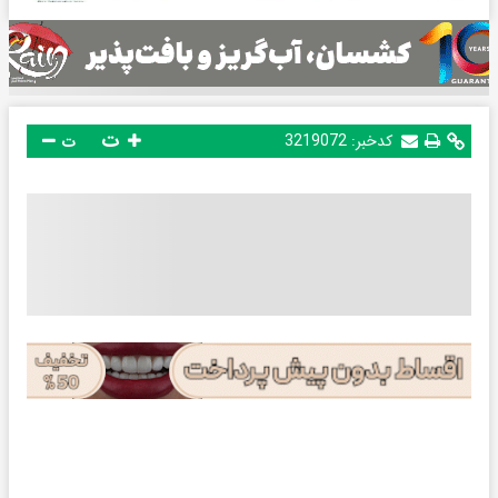
ت
کدخبر:
3219072
ت