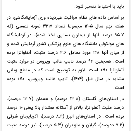
باید با احتیاط تفسیر شود.
بر اساس داده های نظام مراقبت غیردیده وری آزمایشگاهی، در
هفته نهم سال ۱۴۰۵ مجموعا تعداد ۳۲۱۷ نمونه تنفسی (که
۹۵.۷ درصد آنها از بیماران بستری اخذ شده)، در آزمایشگاه
های مولکولی دانشگاه های علوم پزشکی کشور آزمایش شده و
از میان آنها ۱۴۸ مورد معادل ۴.۶ درصد مثبت، آنفلوانزا بوده
است. همچنین ۹۶ درصد تایپ غالب ویروس در موارد مثبت
آنفلوانزا «B» است. لازم به توضیح است که در مقطع زمانی
مشابه در سال قبل (۱۴۰۴)، تایپ غالب ویروس، «A» بوده
است.
در استان‌های گلستان (۱۳.۸ درصد) و همدان (۱۳.۷ درصد)،
درصد مثبت آنفلوانزا، بالاتر از آستانه هشدار بالا یعنی ۱۰ درصد
بوده است. در استان‌های البرز (۸.۴ درصد)، آذربایجان شرقی
(۷.۲ ددرصد)، گیلان و مازندران (۵.۳ درصد)، نیز درصد مثبت