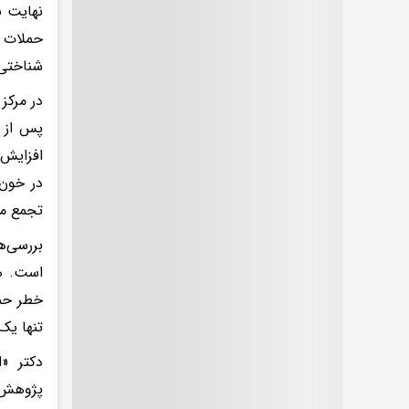
نهایت ب
حملات ق
شناختی 
پس از 
افزایش 
در خون 
تجمع می
بررسی‌ه
خطر حمل
تنها یک
دکتر «ا
پژوهش‌