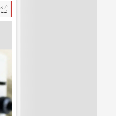
در پی
شده ب