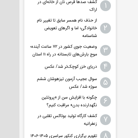
کشف صدها قرص نان از خانه‌ای در
۱
اراک
از حذف نام همسر سابق تا تغییر نام
۲
خانوادگی؛ اما و اگرهای تعویض
شناسنامه
وضعیت جوی کشور در ۷۲ ساعت آینده؛
۳
موج بارش‌های تابستانه در راه ۱۱ استان
۴
دریای خزر کوچک‌تر شد/ عکس
سوال عجیب آزمون تیزهوشان ششم
۵
سوژه شد/ عکس
چگونه با افزایش سن از «پروتئین
۶
نگهدارنده بدن» مراقبت کنیم؟
کشف کارگاه تولید بوتاکس تقلبی در
۷
زعفرانیه
۸
تقویم برگزاری کنکور سراسری ۱۴۰۵-۱۴۰۶