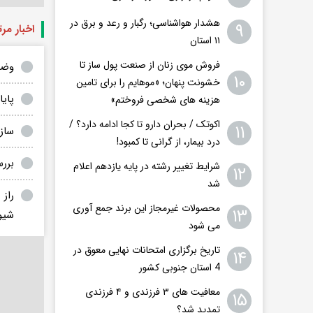
هشدار هواشناسی؛ رگبار و رعد و برق در
۹
اخبار مر
۱۱ استان‌
فروش موی زنان از صنعت پول ساز تا
وضع
۱۰
خشونت پنهان؛ «موهایم را برای تامین
پای
هزینه های شخصی فروختم»
اکوتک / بحران دارو تا کجا ادامه دارد؟ /
۱۱
ساز
درد بیمار، از گرانی تا کمبود!
برر
شرایط تغییر رشته در پایه یازدهم اعلام
۱۲
شد
راز
محصولات غیرمجاز این برند جمع آوری
۱۳
شیو
می شود
تاریخ برگزاری امتحانات نهایی معوق در
۱۴
4 استان جنوبی کشور
معافیت های ۳ فرزندی و ۴ فرزندی
۱۵
تمدید شد؟