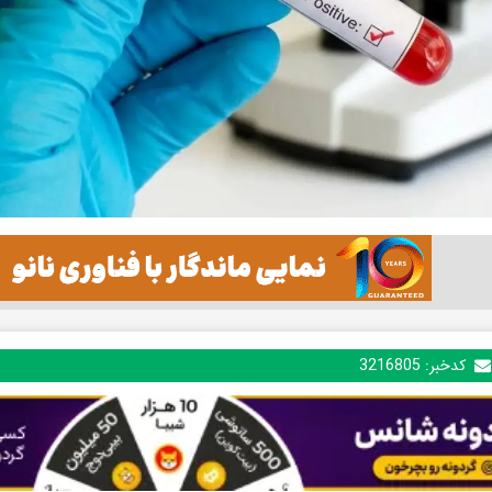
کدخبر:
3216805