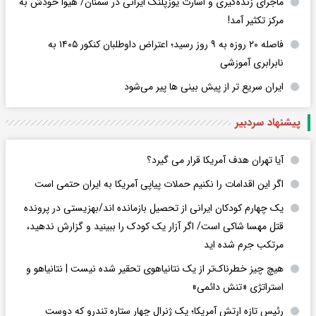
ماجرای زنده‌گیری و اسارت یوزپلنگ ایرانی در سمنان/ هیوا خودش به
مرکز تکثیر آمد!
فاصله ۲۰ روزه به ۹ روز رسید؛ اعتراض داوطلبان کنکور ۱۴۰۵ به
نابرابری آموزشی
ایران سریع تر از پیش بینی ها پیر می‌شود
پیشنهاد سردبیر
آیا تهران هدف آمریکا قرار می گیرد؟
اگر این اقدامات را نکنیم حملات پیاپی آمریکا به ایران حتمی است
یک چهارم کودکان ایرانی از تحصیل بازمانده اند/بهزیستی در پرونده
قتل مهسا شاکی است/ اگر آزار یک کودک را ببینید و گزارش ندهید،
مرتکب جرم شده اید
هیچ چیز خطرناک‌تر از یک نتانیاهوی تحقیر شده نیست | نتانیاهو و
استراتژی «تنش دائمی»
رئیس تازه ارتش آمریکا؛ یک ژنرال چهار ستاره تندرو که دوست