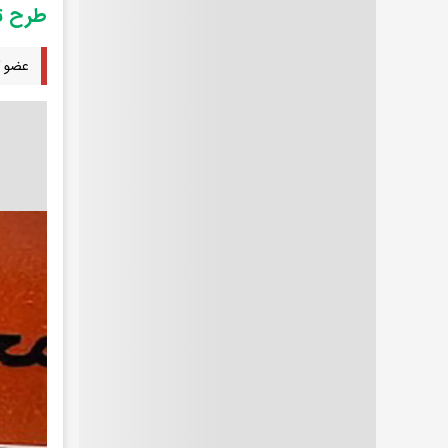
طرح تر
عضو ک