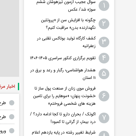
سوال عجیب آزمون تیزهوشان ششم
۱
سوژه شد/ عکس
چگونه با افزایش سن از «پروتئین
۲
نگهدارنده بدن» مراقبت کنیم؟
کشف کارگاه تولید بوتاکس تقلبی در
۳
زعفرانیه
۴
تقویم برگزاری کنکور سراسری ۱۴۰۵-۱۴۰۶
هشدار هواشناسی؛ رگبار و رعد و برق در
۵
۱۱ استان‌
اخبار مر
فروش موی زنان از صنعت پول ساز تا
۶
خشونت پنهان؛ «موهایم را برای تامین
طرح تر
هزینه های شخصی فروختم»
اکوتک / بحران دارو تا کجا ادامه دارد؟ /
۷
طرح
درد بیمار، از گرانی تا کمبود!
ورو
شرایط تغییر رشته در پایه یازدهم اعلام