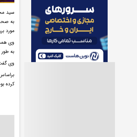
سید محم
به صحن 
مورد برر
وی همچن
به طور 
وی گفت:
براساس 
کرده بو