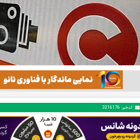
کدخبر:
3216176