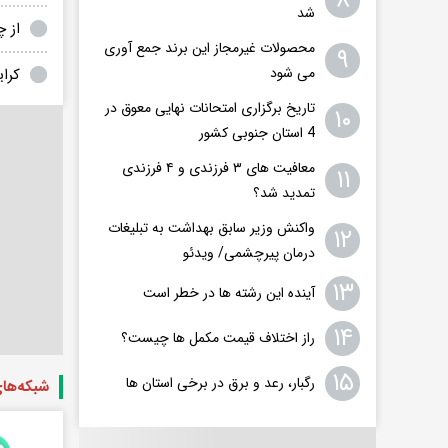
۸
شد
از چ
محصولات غیرمجاز این برند جمع آوری
۹
می شود
کرایۀ م
تاریخ برگزاری امتحانات نهایی معوق در
۱۰
4 استان جنوبی کشور
معافیت های ۳ فرزندی و ۴ فرزندی
۱۱
تمدید شد؟
واکنش وزیر سابق بهداشت به تبلیغات
۱۲
درمان پیرچشمی/ ویدئو
۱۳
آینده این رشته ها در خطر است
۱۴
راز اختلاف قیمت مکمل ها چیست؟
۱۵
رگبار، رعد و برق در برخی استان ها
شبکه‌ها