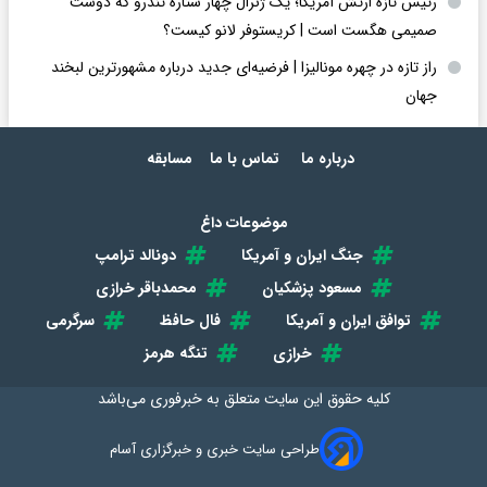
رئیس تازه ارتش آمریکا؛ یک ژنرال چهار ستاره تندرو که دوست
صمیمی هگست است | کریستوفر لانو کیست؟
راز تازه در چهره مونالیزا | فرضیه‌ای جدید درباره مشهورترین لبخند
جهان
درباره ما
تماس با ما
مسابقه
موضوعات داغ
جنگ ایران و آمریکا
دونالد ترامپ
مسعود پزشکیان
محمدباقر خرازی
توافق ایران و آمریکا
فال حافظ
سرگرمی
خرازی
تنگه هرمز
کلیه حقوق این سایت متعلق به
خبرفوری
می‌باشد
طراحی سایت خبری و خبرگزاری آسام