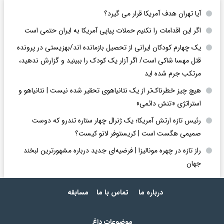
آیا تهران هدف آمریکا قرار می گیرد؟
اگر این اقدامات را نکنیم حملات پیاپی آمریکا به ایران حتمی است
یک چهارم کودکان ایرانی از تحصیل بازمانده اند/بهزیستی در پرونده
قتل مهسا شاکی است/ اگر آزار یک کودک را ببینید و گزارش ندهید،
مرتکب جرم شده اید
هیچ چیز خطرناک‌تر از یک نتانیاهوی تحقیر شده نیست | نتانیاهو و
استراتژی «تنش دائمی»
رئیس تازه ارتش آمریکا؛ یک ژنرال چهار ستاره تندرو که دوست
صمیمی هگست است | کریستوفر لانو کیست؟
راز تازه در چهره مونالیزا | فرضیه‌ای جدید درباره مشهورترین لبخند
جهان
درباره ما
تماس با ما
مسابقه
موضوعات داغ