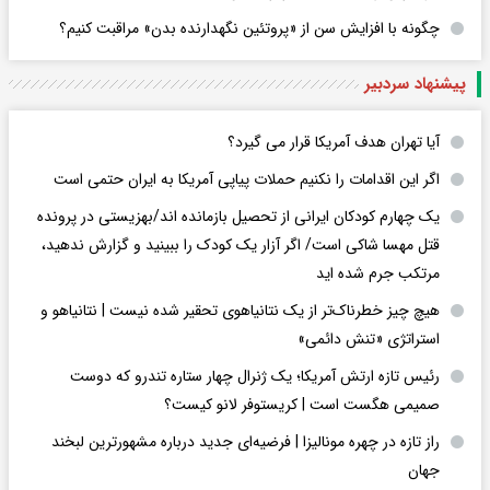
تازه ترین وضعیت تنگه هرمز/عکس
چگونه با افزایش سن از «پروتئین نگهدارنده بدن» مراقبت کنیم؟
پیشنهاد سردبیر
آیا تهران هدف آمریکا قرار می گیرد؟
اگر این اقدامات را نکنیم حملات پیاپی آمریکا به ایران حتمی است
یک چهارم کودکان ایرانی از تحصیل بازمانده اند/بهزیستی در پرونده
قتل مهسا شاکی است/ اگر آزار یک کودک را ببینید و گزارش ندهید،
مرتکب جرم شده اید
هیچ چیز خطرناک‌تر از یک نتانیاهوی تحقیر شده نیست | نتانیاهو و
استراتژی «تنش دائمی»
رئیس تازه ارتش آمریکا؛ یک ژنرال چهار ستاره تندرو که دوست
صمیمی هگست است | کریستوفر لانو کیست؟
راز تازه در چهره مونالیزا | فرضیه‌ای جدید درباره مشهورترین لبخند
جهان