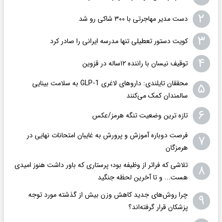
۱
شمار قربانیان ابولا در کنگو از ۱۸۰۰ نفر گذشت
۲
دست مدیر مهاجرتی با ۳۰۰ شاکی رو شد
۳
کویت دستور تعطیلی تنها مدرسه ایرانی را صادر کرد
۴
توقیف نیسان با راننده ۱۲ساله در قزوین
محققان تایلندی: داروهای لاغری GLP-1 به سلامت بینایی
۵
سالمندان کمک می‌کنند
۶
تازه ترین وضعیت تنگه هرمز/عکس
فرصت دوباره آموزش و پرورش به غایبان امتحانات نهایی در
۷
هرمزگان
تلاشی که فراتر از وظیفه بود؛ پرستاری که باور داشت هنوز امیدی
۸
هست... و تا آخرین لحظه جنگید
چرا روش‌های جدید کاهش وزن بیش از گذشته مورد توجه
۹
پزشکان قرار گرفته‌اند؟