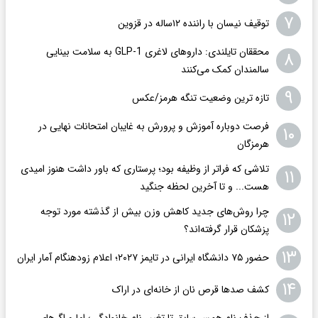
۷
توقیف نیسان با راننده ۱۲ساله در قزوین
محققان تایلندی: داروهای لاغری GLP-1 به سلامت بینایی
۸
سالمندان کمک می‌کنند
۹
تازه ترین وضعیت تنگه هرمز/عکس
فرصت دوباره آموزش و پرورش به غایبان امتحانات نهایی در
۱۰
هرمزگان
تلاشی که فراتر از وظیفه بود؛ پرستاری که باور داشت هنوز امیدی
۱۱
هست... و تا آخرین لحظه جنگید
چرا روش‌های جدید کاهش وزن بیش از گذشته مورد توجه
۱۲
پزشکان قرار گرفته‌اند؟
۱۳
حضور ۷۵ دانشگاه ایرانی در تایمز ۲۰۲۷؛ اعلام زودهنگام آمار ایران
۱۴
کشف صدها قرص نان از خانه‌ای در اراک
از حذف نام همسر سابق تا تغییر نام خانوادگی؛ اما و اگرهای