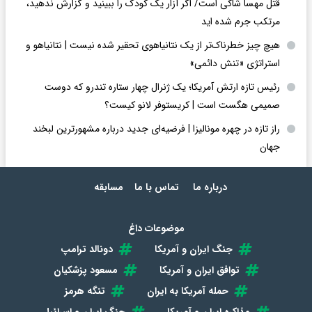
قتل مهسا شاکی است/ اگر آزار یک کودک را ببینید و گزارش ندهید،
مرتکب جرم شده اید
هیچ چیز خطرناک‌تر از یک نتانیاهوی تحقیر شده نیست | نتانیاهو و
استراتژی «تنش دائمی»
رئیس تازه ارتش آمریکا؛ یک ژنرال چهار ستاره تندرو که دوست
صمیمی هگست است | کریستوفر لانو کیست؟
راز تازه در چهره مونالیزا | فرضیه‌ای جدید درباره مشهورترین لبخند
جهان
درباره ما
تماس با ما
مسابقه
موضوعات داغ
جنگ ایران و آمریکا
دونالد ترامپ
توافق ایران و آمریکا
مسعود پزشکیان
حمله آمریکا به ایران
تنگه هرمز
مذاکره ایران و آمریکا
جنگ ایران و اسرائیل