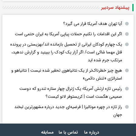
پیشنهاد سردبیر
آیا تهران هدف آمریکا قرار می گیرد؟
اگر این اقدامات را نکنیم حملات پیاپی آمریکا به ایران حتمی است
یک چهارم کودکان ایرانی از تحصیل بازمانده اند/بهزیستی در پرونده
قتل مهسا شاکی است/ اگر آزار یک کودک را ببینید و گزارش ندهید،
مرتکب جرم شده اید
هیچ چیز خطرناک‌تر از یک نتانیاهوی تحقیر شده نیست | نتانیاهو و
استراتژی «تنش دائمی»
رئیس تازه ارتش آمریکا؛ یک ژنرال چهار ستاره تندرو که دوست
صمیمی هگست است | کریستوفر لانو کیست؟
راز تازه در چهره مونالیزا | فرضیه‌ای جدید درباره مشهورترین لبخند
جهان
درباره ما
تماس با ما
مسابقه