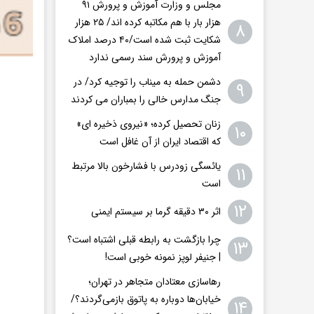
مجلس و وزارت آموزش و پرورش ۹۱
هزار بار با هم مکاتبه کرده اند/ ۲۵ هزار
۸
شکایت ثبت شده است/۴۰ درصد املاک
آموزش و پرورش سند رسمی ندارد
دشمن حمله به میناب را توجیه کرد/ در
۹
جنگ مدارس خالی را بمباران می کردند
زنان تحصیل کرده؛ «نیروی ذخیره ای»
۱۰
که اقتصاد ایران از آن غافل است
یائسگی زودرس با فشارخون بالا مرتبط
۱۱
است
۱۲
اثر ۳۰ دقیقه گرما بر سیستم ایمنی
چرا بازگشت به رابطه قبلی اشتباه است؟
۱۳
| جنیفر لوپز نمونه خوبی است!
رهاسازی معتادان متجاهر در تهران؛
خیابان‌ها دوباره به پاتوق بازمی‌گردند؟/
۱۴