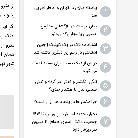
پناهگاه سازی در تهران وارد فاز اجرایی
۱
بشوند و
شد
اگر این
پایان ابهامات در بازگشایی مدارس؛
۲
حضوری یا مجازی؟/ ویدئو
اینکه ب
مترو از
اشتباه هولناک در یک کلینیک | جنین
۳
اشتباهی در رحم زن دیگری کاشته شد
همان اف
شهر تهر
درمان از «یک نسخه برای همه» فاصله
۴
می گیرد
تنگی انگشتر و کفش در گرما؛ واکنش
۵
طبیعی بدن یا هشدار جدی؟
۶
چرا مکمل ها در پلتفرم ها ارزان است؟
بحران جدید آموزش و پرورش؛ تا ۱۴۱۲
۷
جمعیت دانش آموزی حداقل ۴ میلیون
نفر ریزش دارد