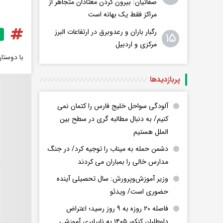
صفاتیان: بیرون کردن معتادان متجاهر از
مراکز فقط یک بهانه است
رگبار باران و رعدوبرق در ارتفاعات البرز
۱۵
مرکزی و اردبیل
با دوستا
پربازدید‌ها
آلودگی سواحل خلیج فارس را کتمان نمی
کنیم/ به دنبال مطالبه گری در سطح بین
الملل هستیم
دشمن حمله به میناب را توجیه کرد/ در جنگ
مدارس خالی را بمباران می کردند
وزیر آموزش‌وپرورش: سال تحصیلی آینده
حضوری است/ ویدئو
فاصله ۲۰ روزه به ۹ روز رسید؛ اعتراض
داوطلبان کنکور ۱۴۰۵ به نابرابری آموزشی