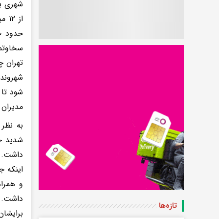
شهری بز
سخاوتمن
تهران چ
شهروندا
شود تا 
مدیران شهرداری ا
به نظر 
شدید خد
داشت. ا
اینکه ج
و همراه
تازه‌ها
برایشان 