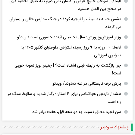
آلودگی سواحل خلیج فارس را کتمان نمی کنیم/ به دنبال مطالبه گری
در سطح بین الملل هستیم
دشمن حمله به میناب را توجیه کرد/ در جنگ مدارس خالی را بمباران
می کردند
وزیر آموزش‌وپرورش: سال تحصیلی آینده حضوری است/ ویدئو
فاصله ۲۰ روزه به ۹ روز رسید؛ اعتراض داوطلبان کنکور ۱۴۰۵ به
نابرابری آموزشی
چرا بازگشت به رابطه قبلی اشتباه است؟ | جنیفر لوپز نمونه خوبی
است!
بارش برف تابستانی در قله دماوند/ ویدئو
هشدار نارنجی هواشناسی برای ۴ استان؛ رگبار شدید و سقوط سنگ در
راه است
سن تجرد مطلق نسبت به دو دهه قبل، هفت برابر شد
پیشنهاد سردبیر