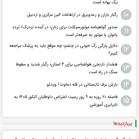
یک بهانه است
۱۰
رگبار باران و رعدوبرق در ارتفاعات البرز مرکزی و اردبیل
صدور گواهینامه موتورسیکلت برای زنان؛ در آینده نزدیک/ تردد
۱۱
بانوان با موتور به‌ صرفه‌تر است
دلایل پارگی رگ خونی در چشم؛ چه موقع باید به پزشک مراجعه
۱۲
کنیم؟
هشدار نارنجی هواشناسی برای ۴ استان؛ رگبار شدید و سقوط
۱۳
سنگ در راه است
۱۴
بارش برف تابستانی در قله دماوند/ ویدئو
فاصله ۲۰ روزه به ۹ روز رسید؛ اعتراض داوطلبان کنکور ۱۴۰۵ به
۱۵
نابرابری آموزشی
پربازدید‌ها