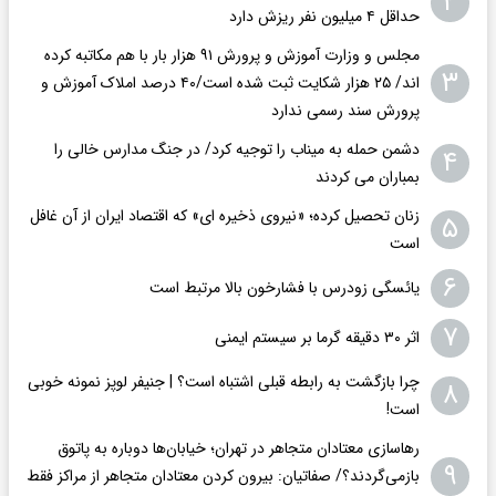
۲
حداقل ۴ میلیون نفر ریزش دارد
مجلس و وزارت آموزش و پرورش ۹۱ هزار بار با هم مکاتبه کرده
۳
اند/ ۲۵ هزار شکایت ثبت شده است/۴۰ درصد املاک آموزش و
پرورش سند رسمی ندارد
دشمن حمله به میناب را توجیه کرد/ در جنگ مدارس خالی را
۴
بمباران می کردند
زنان تحصیل کرده؛ «نیروی ذخیره ای» که اقتصاد ایران از آن غافل
۵
است
۶
یائسگی زودرس با فشارخون بالا مرتبط است
۷
اثر ۳۰ دقیقه گرما بر سیستم ایمنی
چرا بازگشت به رابطه قبلی اشتباه است؟ | جنیفر لوپز نمونه خوبی
۸
است!
رهاسازی معتادان متجاهر در تهران؛ خیابان‌ها دوباره به پاتوق
۹
بازمی‌گردند؟/ صفاتیان: بیرون کردن معتادان متجاهر از مراکز فقط