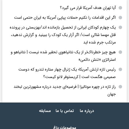
آیا تهران هدف آمریکا قرار می گیرد؟
اگر این اقدامات را نکنیم حملات پیاپی آمریکا به ایران حتمی است
یک چهارم کودکان ایرانی از تحصیل بازمانده اند/بهزیستی در پرونده
قتل مهسا شاکی است/ اگر آزار یک کودک را ببینید و گزارش ندهید،
مرتکب جرم شده اید
هیچ چیز خطرناک‌تر از یک نتانیاهوی تحقیر شده نیست | نتانیاهو و
استراتژی «تنش دائمی»
رئیس تازه ارتش آمریکا؛ یک ژنرال چهار ستاره تندرو که دوست
صمیمی هگست است | کریستوفر لانو کیست؟
راز تازه در چهره مونالیزا | فرضیه‌ای جدید درباره مشهورترین لبخند
جهان
درباره ما
تماس با ما
مسابقه
موضوعات داغ