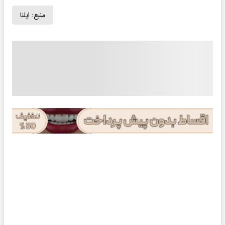
منبع:
ایلنا