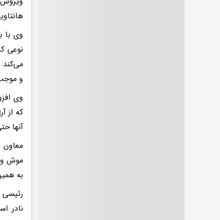
ویروس ج
هانتاوی
وی با ب
نوعی که
می‌کند 
و موجب 
وی افزو
که از آ
آنها حت
معاون و
موش و ف
به همین
رئیسی ب
نادر ا