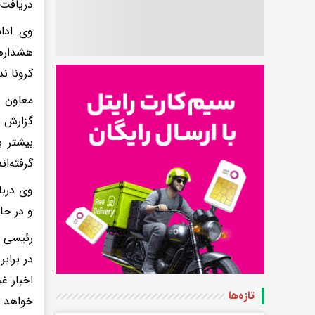
دریافت 
وی ادام
هشدارها
کرونا ند
معاون ب
گزارش ن
بیشتر ب
گرفته‌اند
وی دربا
و در حا
رئیسی ب
در براب
اخبار غ
تازه‌ها
خواهد ک