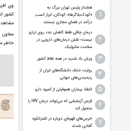
وی افزو
هشدار پلیس تهران بزرگ به
۱
کشور ان
«کودک‌بلاگرها»؛ کودکان، ابزار کسب
درآمد در فضای مجازی نیستند
مشاهده 
درمان چاقی فقط کاهش عدد روی ترازو
معاون ب
۲
نیست؛ نقش درمان‌های دارویی در
خاطر مر
سلامت متابولیک
۳
وزش باد شدید در همه نقاط کشور
روایت حذف دانشگاه‌های ایران از
۴
رتبه‌بندی‌های جهانی
۵
انتقاد بیماران هموفیلی از کمبود دارو
قرص آزمایشی که می‌تواند درمان HIV را
۶
متحول کند
خرس‌های قهوه‌ای دوباره در اشترانکوه
۷
آفتابی شدند