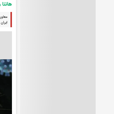
هانتا 
معاون
ایران