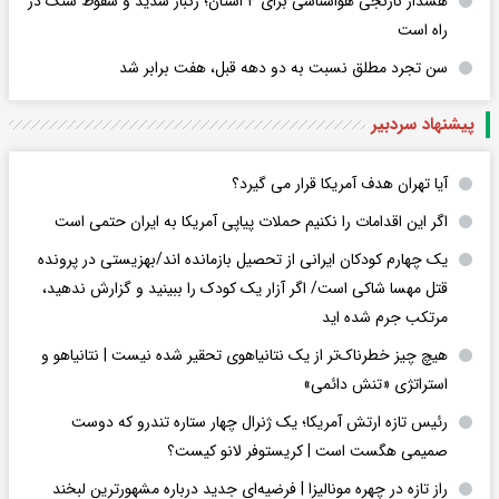
هشدار نارنجی هواشناسی برای ۴ استان؛ رگبار شدید و سقوط سنگ در
راه است
سن تجرد مطلق نسبت به دو دهه قبل، هفت برابر شد
پیشنهاد سردبیر
آیا تهران هدف آمریکا قرار می گیرد؟
اگر این اقدامات را نکنیم حملات پیاپی آمریکا به ایران حتمی است
یک چهارم کودکان ایرانی از تحصیل بازمانده اند/بهزیستی در پرونده
قتل مهسا شاکی است/ اگر آزار یک کودک را ببینید و گزارش ندهید،
مرتکب جرم شده اید
هیچ چیز خطرناک‌تر از یک نتانیاهوی تحقیر شده نیست | نتانیاهو و
استراتژی «تنش دائمی»
رئیس تازه ارتش آمریکا؛ یک ژنرال چهار ستاره تندرو که دوست
صمیمی هگست است | کریستوفر لانو کیست؟
راز تازه در چهره مونالیزا | فرضیه‌ای جدید درباره مشهورترین لبخند