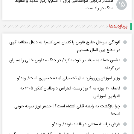
هشدار نارنجی هواشناسی برای ۴ استان؛ رگبار شدید و سقوط
۱۵
سنگ در راه است
پربازدید‌ها
آلودگی سواحل خلیج فارس را کتمان نمی کنیم/ به دنبال مطالبه گری
در سطح بین الملل هستیم
دشمن حمله به میناب را توجیه کرد/ در جنگ مدارس خالی را بمباران
می کردند
وزیر آموزش‌وپرورش: سال تحصیلی آینده حضوری است/ ویدئو
فاصله ۲۰ روزه به ۹ روز رسید؛ اعتراض داوطلبان کنکور ۱۴۰۵ به
نابرابری آموزشی
چرا بازگشت به رابطه قبلی اشتباه است؟ | جنیفر لوپز نمونه خوبی
است!
بارش برف تابستانی در قله دماوند/ ویدئو