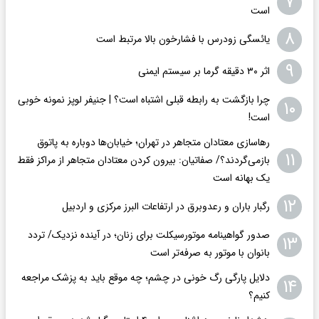
۷
است
۸
یائسگی زودرس با فشارخون بالا مرتبط است
۹
اثر ۳۰ دقیقه گرما بر سیستم ایمنی
چرا بازگشت به رابطه قبلی اشتباه است؟ | جنیفر لوپز نمونه خوبی
۱۰
است!
رهاسازی معتادان متجاهر در تهران؛ خیابان‌ها دوباره به پاتوق
۱۱
بازمی‌گردند؟/ صفاتیان: بیرون کردن معتادان متجاهر از مراکز فقط
یک بهانه است
۱۲
رگبار باران و رعدوبرق در ارتفاعات البرز مرکزی و اردبیل
صدور گواهینامه موتورسیکلت برای زنان؛ در آینده نزدیک/ تردد
۱۳
بانوان با موتور به‌ صرفه‌تر است
دلایل پارگی رگ خونی در چشم؛ چه موقع باید به پزشک مراجعه
۱۴
کنیم؟