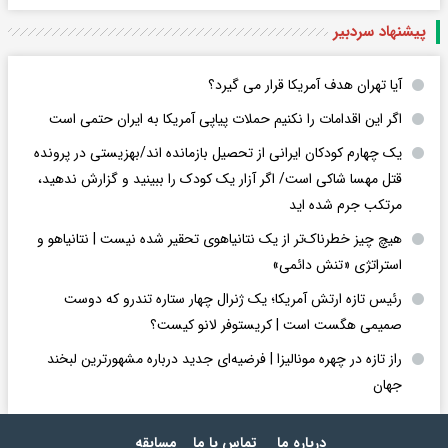
پیشنهاد سردبیر
آیا تهران هدف آمریکا قرار می گیرد؟
اگر این اقدامات را نکنیم حملات پیاپی آمریکا به ایران حتمی است
یک چهارم کودکان ایرانی از تحصیل بازمانده اند/بهزیستی در پرونده
قتل مهسا شاکی است/ اگر آزار یک کودک را ببینید و گزارش ندهید،
مرتکب جرم شده اید
هیچ چیز خطرناک‌تر از یک نتانیاهوی تحقیر شده نیست | نتانیاهو و
استراتژی «تنش دائمی»
رئیس تازه ارتش آمریکا؛ یک ژنرال چهار ستاره تندرو که دوست
صمیمی هگست است | کریستوفر لانو کیست؟
راز تازه در چهره مونالیزا | فرضیه‌ای جدید درباره مشهورترین لبخند
جهان
درباره ما
تماس با ما
مسابقه