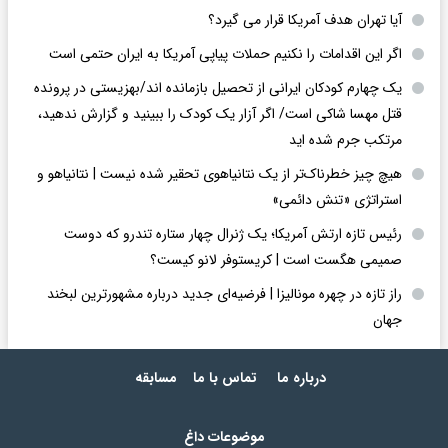
آیا تهران هدف آمریکا قرار می گیرد؟
اگر این اقدامات را نکنیم حملات پیاپی آمریکا به ایران حتمی است
یک چهارم کودکان ایرانی از تحصیل بازمانده اند/بهزیستی در پرونده
قتل مهسا شاکی است/ اگر آزار یک کودک را ببینید و گزارش ندهید،
مرتکب جرم شده اید
هیچ چیز خطرناک‌تر از یک نتانیاهوی تحقیر شده نیست | نتانیاهو و
استراتژی «تنش دائمی»
رئیس تازه ارتش آمریکا؛ یک ژنرال چهار ستاره تندرو که دوست
صمیمی هگست است | کریستوفر لانو کیست؟
راز تازه در چهره مونالیزا | فرضیه‌ای جدید درباره مشهورترین لبخند
جهان
درباره ما
تماس با ما
مسابقه
موضوعات داغ