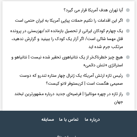
آیا تهران هدف آمریکا قرار می گیرد؟
اگر این اقدامات را نکنیم حملات پیاپی آمریکا به ایران حتمی است
یک چهارم کودکان ایرانی از تحصیل بازمانده اند/بهزیستی در پرونده
قتل مهسا شاکی است/ اگر آزار یک کودک را ببینید و گزارش ندهید،
مرتکب جرم شده اید
هیچ چیز خطرناک‌تر از یک نتانیاهوی تحقیر شده نیست | نتانیاهو و
استراتژی «تنش دائمی»
رئیس تازه ارتش آمریکا؛ یک ژنرال چهار ستاره تندرو که دوست
صمیمی هگست است | کریستوفر لانو کیست؟
راز تازه در چهره مونالیزا | فرضیه‌ای جدید درباره مشهورترین لبخند
جهان
درباره ما
تماس با ما
مسابقه