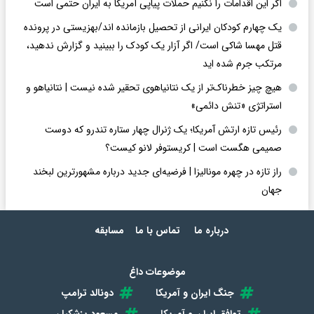
اگر این اقدامات را نکنیم حملات پیاپی آمریکا به ایران حتمی است
یک چهارم کودکان ایرانی از تحصیل بازمانده اند/بهزیستی در پرونده
قتل مهسا شاکی است/ اگر آزار یک کودک را ببینید و گزارش ندهید،
مرتکب جرم شده اید
هیچ چیز خطرناک‌تر از یک نتانیاهوی تحقیر شده نیست | نتانیاهو و
استراتژی «تنش دائمی»
رئیس تازه ارتش آمریکا؛ یک ژنرال چهار ستاره تندرو که دوست
صمیمی هگست است | کریستوفر لانو کیست؟
راز تازه در چهره مونالیزا | فرضیه‌ای جدید درباره مشهورترین لبخند
جهان
درباره ما
تماس با ما
مسابقه
موضوعات داغ
جنگ ایران و آمریکا
دونالد ترامپ
توافق ایران و آمریکا
مسعود پزشکیان