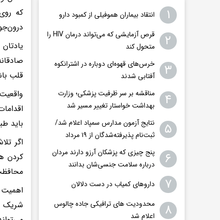
۱
انتقاد بیماران هموفیلی از کمبود دارو
درون‌جو
قرص آزمایشی که می‌تواند درمان HIV را
۲
متحول کند
صادقانه
خرس‌های قهوه‌ای دوباره در اشترانکوه
۳
قلب باش
آفتابی شدند
واقعیت 
مناقشه بر سر ظرفیت پزشکی؛ وزارت
۴
بهداشت خواستار تغییر مسیر شد
اقدامات
باید طب
نتایج آزمون مدارس سمپاد اعلام شد/
۵
ثبت‌نام پذیرفته‌شدگان از ۱۹ مرداد
اگر تلا
پنج چیزی که پزشکان آرزو دارند مردان
۶
کردن هر
درباره سلامت جنسی‌شان بدانند
محافظت
۷
داروهای کمیاب در دست دلالان
اهمیت د
محدودیت های ترافیکی جاده چالوس
۸
اعلام شد
می‌توان