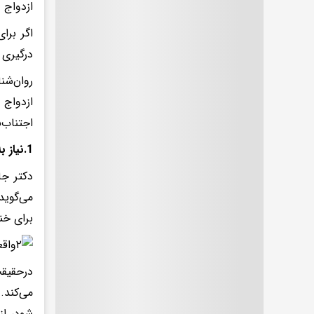
ازدواج 
اگر برا
درگیری ک
روان‌شن
ازدواج 
اجتناب‌ن
1.نیاز به حفظ نسبت طلایی 1 به 5 به شکلی طبیعی
برای خن
درحقیقت