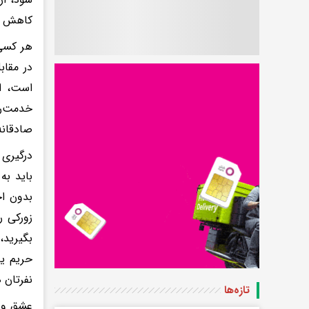
کاهش پی
هر کسی 
در مقاب
است، ای
خدمت‌رس
صادقانه باش
درگیری 
باید به
بدون ا
زورکی را
بگیرید،
حریم یا
نفرتان ه
تازه‌ها
عشق و م