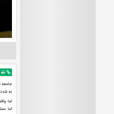
جامعه م
به شدت 
اما وا
اما ممل