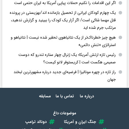
اگر این اقدامات را نکنیم حملات پیاپی آمریکا به ایران حتمی است
یک چهارم کودکان ایرانی از تحصیل بازمانده اند/بهزیستی در پرونده
قتل مهسا شاکی است/ اگر آزار یک کودک را ببینید و گزارش ندهید،
مرتکب جرم شده اید
هیچ چیز خطرناک‌تر از یک نتانیاهوی تحقیر شده نیست | نتانیاهو و
استراتژی «تنش دائمی»
رئیس تازه ارتش آمریکا؛ یک ژنرال چهار ستاره تندرو که دوست
صمیمی هگست است | کریستوفر لانو کیست؟
راز تازه در چهره مونالیزا | فرضیه‌ای جدید درباره مشهورترین لبخند
جهان
درباره ما
تماس با ما
مسابقه
موضوعات داغ
جنگ ایران و آمریکا
دونالد ترامپ