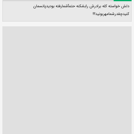
دلش خواسته کله برادرش رابشکنه حتمآشمارفته بودیدپانسمان
کنیدچقدرشمامهربونید!!!