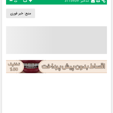
ت
کدخبر:
3115939
ت
منبع:
خبر فوری